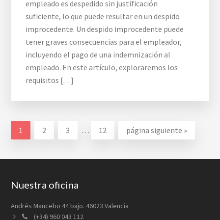
empleado es despedido sin justificación
suficiente, lo que puede resultar en un despido
improcedente. Un despido improcedente puede
tener graves consecuencias para el empleador,
incluyendo el pago de una indemnización al
empleado. En este artículo, exploraremos los
requisitos […]
Páginas
Página
Página
Página
Página
Ir
1
2
3
…
12
página siguiente »
intermedias
a
omitidas
la
Footer
Nuestra oficina
Andrés Mancebo 44 bajo. 46023 Valencia
(+34) 960 043 112