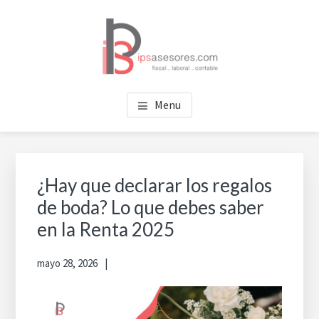
Saltar
Saltar
al
al
contenido
pie
principal
de
página
IPS ASESORES
Tu asesoría en Valencia
Menu
¿Hay que declarar los regalos
de boda? Lo que debes saber
en la Renta 2025
mayo 28, 2026