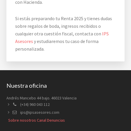
con Hacienda.
Si estás preparando tu Renta 2025 y tienes dudas
sobre regalos de boda, ingresos recibidos o
cualquier otra cuestión fiscal, contacta con
IPS
Asesores
y estudiaremos tu caso de forma
personalizada.
Footer
Nuestra oficina
Andrés Mancebo 44 bajo. 46023 Valencia
(+34) 960 043 112
ips@ipsasesores.com
Sobre nosotros
Canal Denuncias