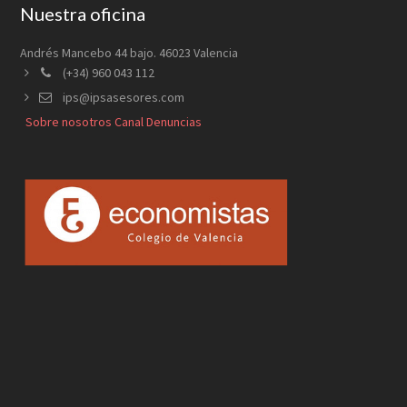
Footer
Nuestra oficina
Andrés Mancebo 44 bajo. 46023 Valencia
(+34) 960 043 112
ips@ipsasesores.com
Sobre nosotros
Canal Denuncias