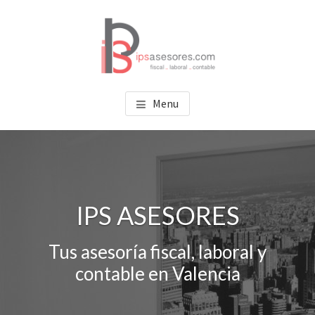
Saltar
Saltar
al
al
contenido
pie
principal
de
página
IPS ASESORES
Tu asesoría en Valencia
Menu
IPS ASESORES
Tus asesoría fiscal, laboral y
contable en Valencia