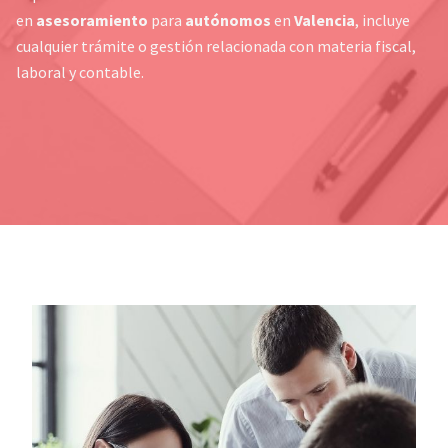
en
asesoramiento
para
autónomos
en
Valencia
, incluye
cualquier trámite o gestión relacionada con materia fiscal,
laboral y contable.