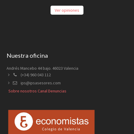
Ver opiniones
Footer
Nuestra oficina
Andrés Mancebo 44 bajo. 46023 Valencia
(+34) 960 043 112
ips@ipsasesores.com
Sobre nosotros
Canal Denuncias