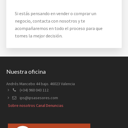
Si estás pensando en vender o comprar un
negocio, contacta con nosotros y te
acompañaremos en todo el proceso para que
tomes la mejor decisión.
Footer
Nuestra oficina
Andrés Mancebo 44 bajo. 46023 Valencia
(+34) 960 043 112
ips@ipsasesores.com
Sobre nosotros
Canal Denuncias