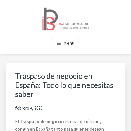
Saltar
Saltar
al
al
contenido
pie
principal
de
página
IPS ASESORES
Tu asesoría en Valencia
Menu
Traspaso de negocio en
España: Todo lo que necesitas
saber
febrero 4, 2026
El
traspaso de negocio
es una opción muy
común en España tanto para quienes desean