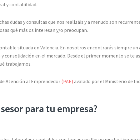
al y contabilidad.
has dudas y consultas que nos realizáis y a menudo son recurrentes
 cosas qué más os interesan y/o preocupan.
 contable situada en Valencia. En nosotros encontrarás siempre un 
o y consolidación en el mercado. Desde el primer momento se te a
 qué trabajamos.
 de Atención al Emprendedor
(PAE)
avalado por el Ministerio de I
asesor para tu empresa?
scales, laborales y contables son tareas que llevan mucho tiempo e