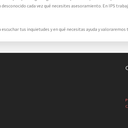
un desconocido cada vez qué necesites asesoramiento. En IPS traba
scuchar tus inquietudes y en qué necesitas ayuda y valoraremos t
P
C