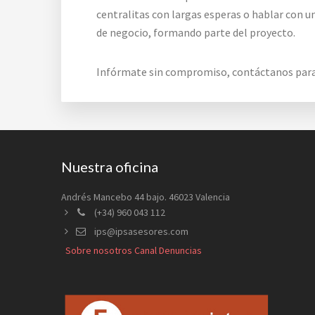
centralitas con largas esperas o hablar con 
de negocio, formando parte del proyecto.
Infórmate sin compromiso, contáctanos para e
Footer
Nuestra oficina
Andrés Mancebo 44 bajo. 46023 Valencia
(+34) 960 043 112
ips@ipsasesores.com
Sobre nosotros
Canal Denuncias