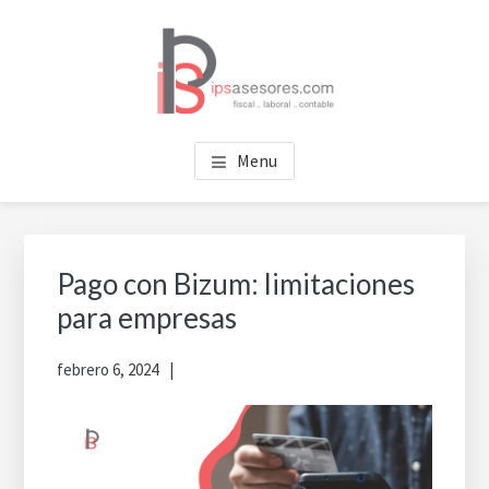
Saltar
Saltar
al
al
contenido
pie
principal
de
página
IPS ASESORES
Tu asesoría en Valencia
Menu
Pago con Bizum: limitaciones
para empresas
febrero 6, 2024