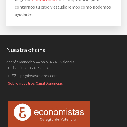
contarnos tu caso y estudiaremos cómo podemos
ayudarte.
Footer
Nuestra oficina
Andrés Mancebo 44 bajo. 46023 Valencia
(+34) 960 043 112
ips@ipsasesores.com
Sobre nosotros
Canal Denuncias